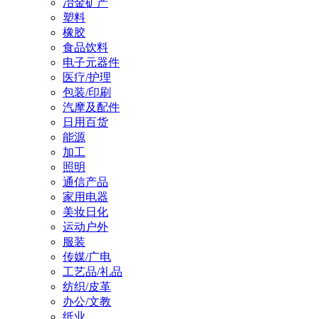
冶金矿产
塑料
橡胶
食品饮料
电子元器件
医疗/护理
包装/印刷
汽摩及配件
日用百货
能源
加工
照明
通信产品
家用电器
美妆日化
运动户外
服装
传媒/广电
工艺品/礼品
纺织/皮革
办公/文教
纸业